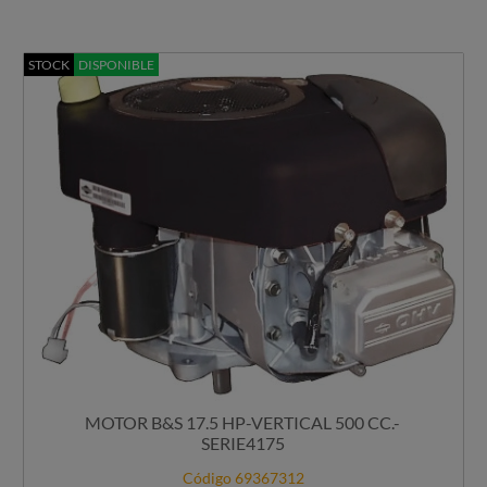
STOCK
DISPONIBLE
MOTOR B&S 17.5 HP-VERTICAL 500 CC.-
SERIE4175
Código 69367312