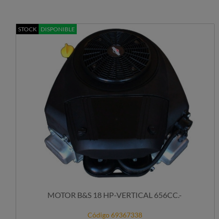
STOCK
DISPONIBLE
MOTOR B&S 18 HP-VERTICAL 656CC.-
Código 69367338