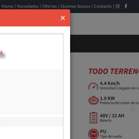
Home
|
Novedades
|
Ofertas
|
Quienes Somos
|
Contacto
|
×
›