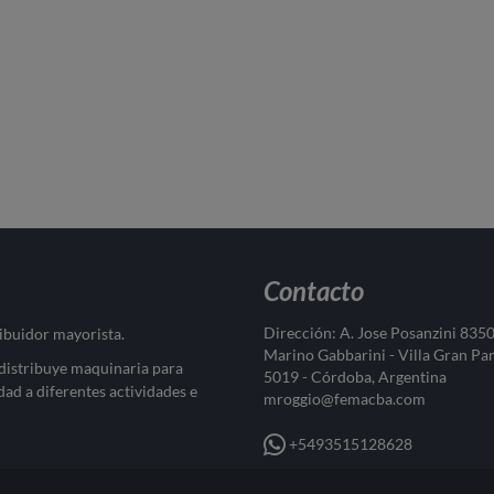
Contacto
Dirección: A. Jose Posanzini 835
ribuidor mayorista.
Marino Gabbarini - Villa Gran Pa
 distribuye maquinaria para
5019 - Córdoba, Argentina
dad a diferentes actividades e
mroggio@femacba.com
+5493515128628