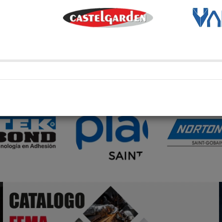
SO
OM