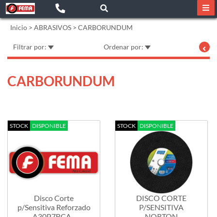
Inicio
>
ABRASIVOS
>
CARBORUNDUM
Filtrar por:
Ordenar por:
CARBORUNDUM
STOCK
DISPONIBLE
STOCK
DISPONIBLE
Disco Corte
DISCO CORTE
p/Sensitiva Reforzado
P/SENSITIVA
A30P7BCA...
NORTON