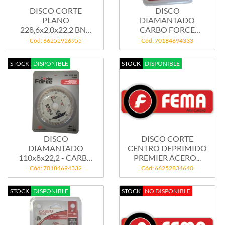
DISCO CORTE
DISCO
PLANO
DIAMANTADO
228,6x2,0x22,2 BNA
CARBO FORCE
22 CJ25
SEGMENTADO...
Cód: 66252926955
Cód: 70184694333
STOCK
DISPONIBLE
STOCK
DISPONIBLE
DISCO
DISCO CORTE
DIAMANTADO
CENTRO DEPRIMIDO
110x8x22,2 - CARBO
PREMIER ACERO...
FORCE -TURBO
Cód: 70184694332
Cód: 66252834640
STOCK
DISPONIBLE
STOCK
NO DISPONIBLE