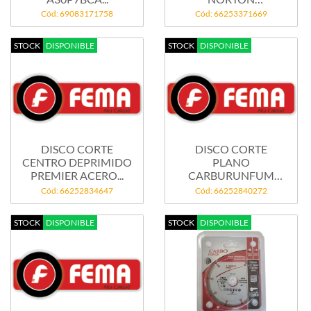
356x3,2x25,4--AR...
Cód: 69083171758
Cód: 66253371669
STOCK
DISPONIBLE
STOCK
DISPONIBLE
DISCO CORTE
DISCO CORTE
CENTRO DEPRIMIDO
PLANO
PREMIER ACERO...
CARBURUNFUM
PREMIER ACERO...
Cód: 66252834647
Cód: 66252840272
STOCK
DISPONIBLE
STOCK
DISPONIBLE