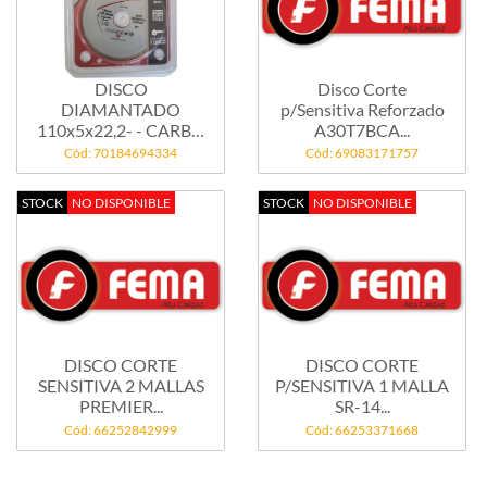
DISCO
Disco Corte
DIAMANTADO
p/Sensitiva Reforzado
110x5x22,2- - CARBO
A30T7BCA...
FORCE...
Cód: 70184694334
Cód: 69083171757
STOCK
NO DISPONIBLE
STOCK
NO DISPONIBLE
DISCO CORTE
DISCO CORTE
SENSITIVA 2 MALLAS
P/SENSITIVA 1 MALLA
PREMIER...
SR-14...
Cód: 66252842999
Cód: 66253371668