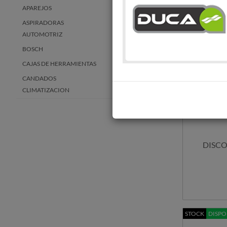
APAREJOS
ASPIRADORAS
AUTOMOTRIZ
BOSCH
CAJAS DE HERRAMIENTAS
CANDADOS
CLIMATIZACION
COMPRESORES
CONSTRUCCION
ENERGÍA RENOVABLE
DISCO 
ELECTROBOMBAS
EQUIPOS Y ACCESORIOS PARA
COMBUSTIBLE
ESCALERAS
GENERADORES
HERRAMIENTAS A BATERIA
STOCK
DISPO
HERRAMIENTAS ELECTRICAS