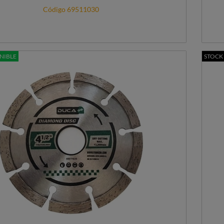
Código 69511030
NIBLE
STOCK