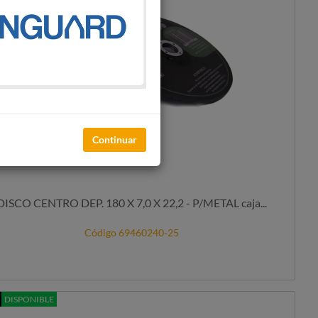
Continuar
DISCO CENTRO DEP. 180 X 7,0 X 22,2 - P/METAL caja...
Código 69460240-25
DISPONIBLE