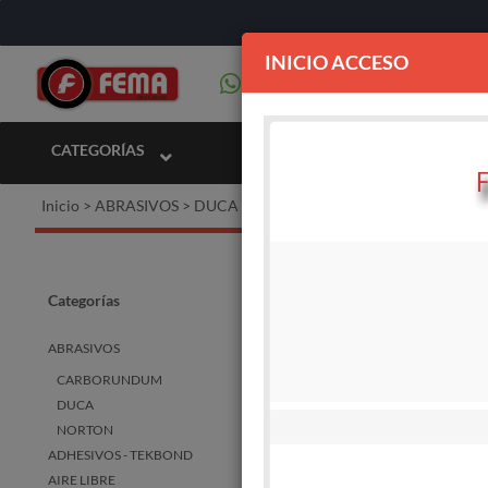
INICIO ACCESO
CATEGORÍAS
Inicio
>
ABRASIVOS
>
DUCA
DUCA
Categorías
ABRASIVOS
CARBORUNDUM
STOCK
DISPO
DUCA
NORTON
ADHESIVOS - TEKBOND
AIRE LIBRE