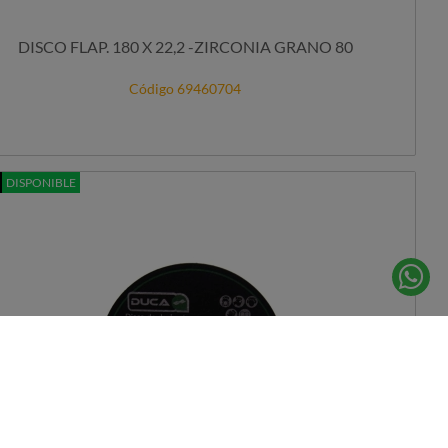
DISCO FLAP. 180 X 22,2 -ZIRCONIA GRANO 80
Código 69460704
DISPONIBLE