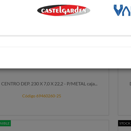
CENTRO DEP. 230 X 7,0 X 22,2 - P/METAL caja...
Código 69460260-25
NIBLE
STOCK