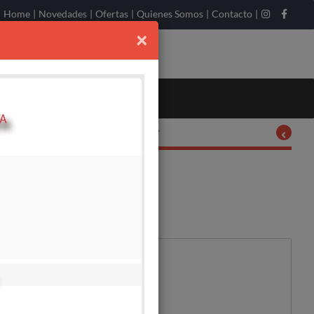
Home
|
Novedades
|
Ofertas
|
Quienes Somos
|
Contacto
|
×
Ordenar por:
DISPONIBLE