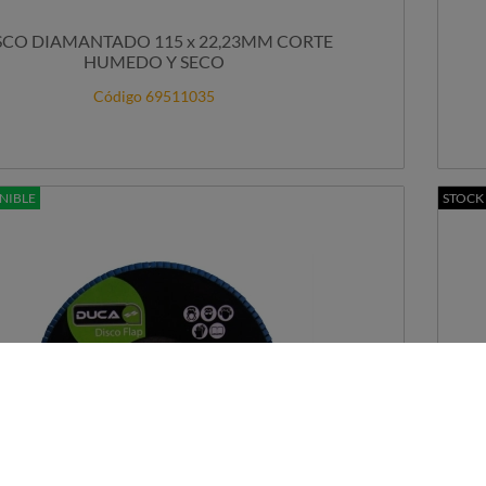
SCO DIAMANTADO 115 x 22,23MM CORTE
HUMEDO Y SECO
Código 69511035
NIBLE
STOCK