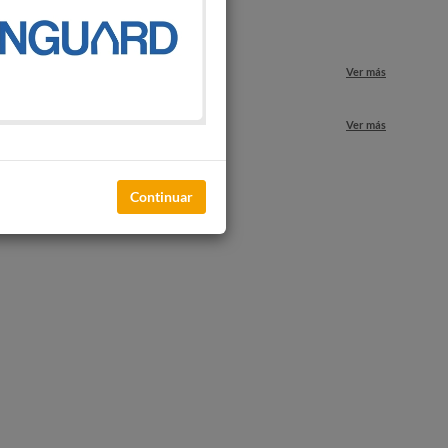
o
Ver más
nuestros locales
Ver más
Continuar