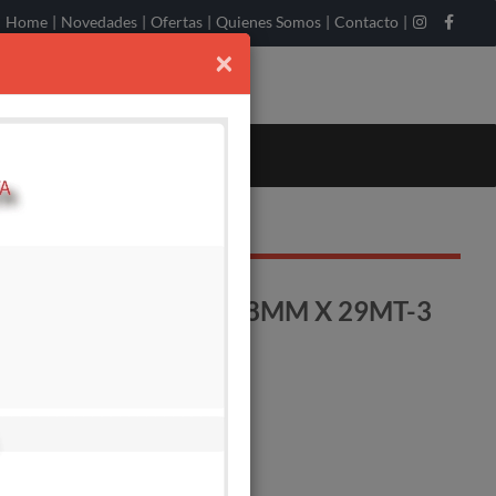
Home
|
Novedades
|
Ofertas
|
Quienes Somos
|
Contacto
|
×
 3336KG.12V-CABLE 8MM X 29MT-3