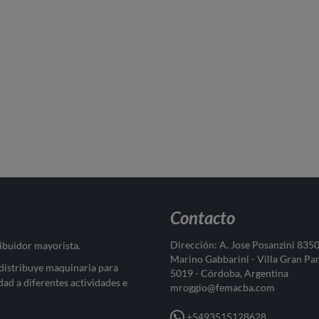
Contacto
Dirección: A. Jose Posanzini 835
ribuidor mayorista.
Marino Gabbarini - Villa Gran Pa
 distribuye maquinaria para
5019 - Córdoba, Argentina
dad a diferentes actividades e
mroggio@femacba.com
+5493515128628