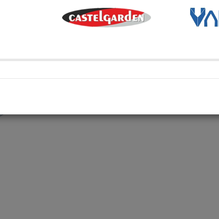
Métodos de envío y retir
Transporte Habitual
Transporte habitual
Retiro en depósito
Retira tu compra en uno de 
Compartí en: