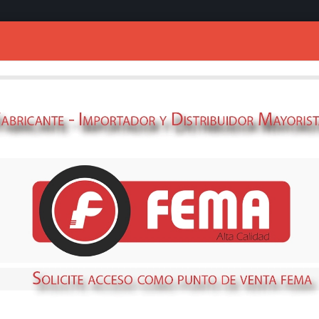
Ingresar
APAREJO ELEC.
HP
69350372
STOCK
NO DISPONIBLE