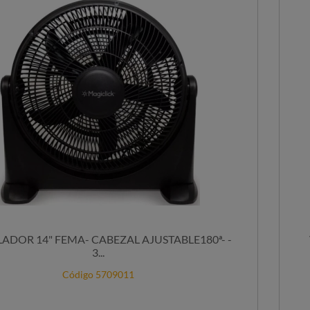
LADOR 14" FEMA- CABEZAL AJUSTABLE180ª- -
3...
Código 5709011