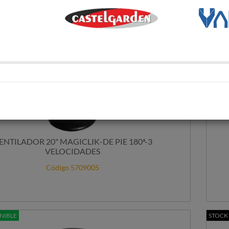
ENTILADOR 20" MAGICLIK-DE PIE 180ª-3
VELOCIDADES
Código 5709005
NIBLE
STOCK