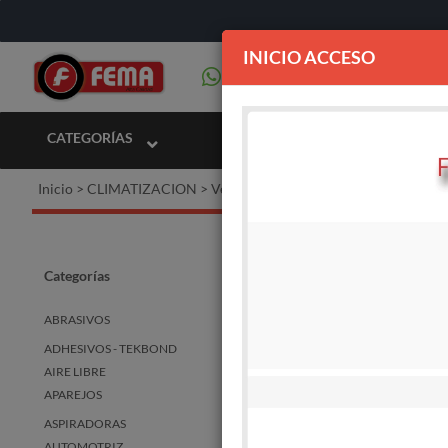
INICIO ACCESO
CATEGORÍAS
Inicio
>
CLIMATIZACION
>
Ventiladores
Ventil
Categorías
ABRASIVOS
ADHESIVOS - TEKBOND
STOCK
DISPO
AIRE LIBRE
APAREJOS
ASPIRADORAS
AUTOMOTRIZ