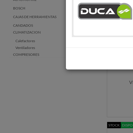
BOSCH
CAJAS DE HERRAMIENTAS
CANDADOS
CLIMATIZACION
Calefactores
Ventiladores
COMPRESORES
CONSTRUCCION
ENERGÍA RENOVABLE
ELECTROBOMBAS
V
EQUIPOS Y ACCESORIOS PARA
COMBUSTIBLE
ESCALERAS
GENERADORES
HERRAMIENTAS A BATERIA
HERRAMIENTAS ELECTRICAS
STOCK
DISPO
HERRAMIENTAS MANUALES