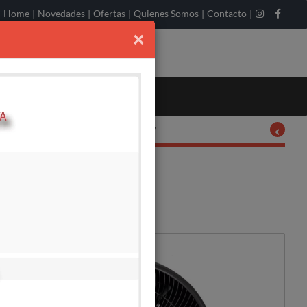
Home
|
Novedades
|
Ofertas
|
Quienes Somos
|
Contacto
|
×
Ordenar por:
DISPONIBLE