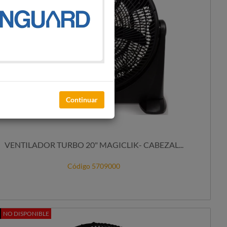
Continuar
VENTILADOR TURBO 20" MAGICLIK- CABEZAL...
Código 5709000
NO DISPONIBLE