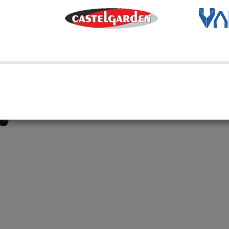
Métodos de envío y retir
Transporte Habitual
Transporte habitual
Retiro en depósito
Retira tu compra en uno de 
Compartí en: