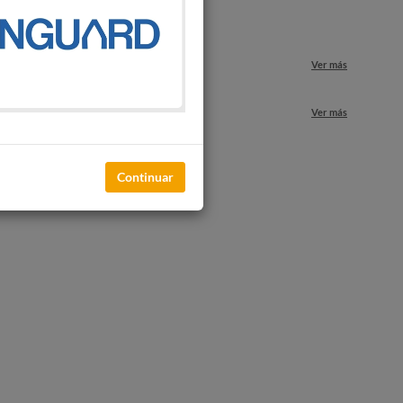
o
Ver más
nuestros locales
Ver más
Continuar