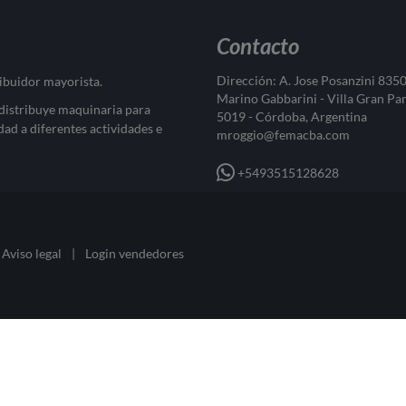
Contacto
Dirección: A. Jose Posanzini 835
ribuidor mayorista.
Marino Gabbarini - Villa Gran Pa
 distribuye maquinaria para
5019 - Córdoba, Argentina
dad a diferentes actividades e
mroggio@femacba.com
+5493515128628
Aviso legal
|
Login vendedores