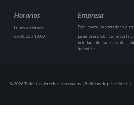
Horarios
Empresa
Fabricante, importador y dist
Lunes a Viernes
de 08:15 a 18:00
La empresa fabrica, importa y
brindar soluciones de alta cali
industrias.
© 2026 Todos los derechos reservados. |
Politicas de privacidad
|