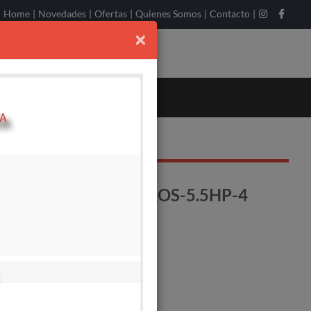
Home
|
Novedades
|
Ofertas
|
Quienes Somos
|
Contacto
|
×
A 55100 - 100 LITROS-5.5HP-4