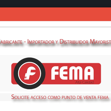
Ingresar
COMPRESOR FEM
TIEMPOS -
69370314
STOCK
DISPONIBLE