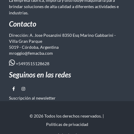
La empresa fabrica, importa y distribuye maquinaria para
brindar soluciones de alta calidad a diferentes actividades e
industrias.
Contacto
Dirección: A. Jose Posanzini 8350 Esq Marino Gabbarini -
Villa Gran Parque
5019 - Córdoba, Argentina
mroggio@femacba.com
+5493515128628
Seguinos en las redes
Suscripción al newsletter
© 2026 Todos los derechos reservados. |
Politicas de privacidad