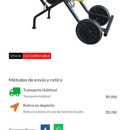
STOCK
NO DISPONIBLE
Métodos de envío y retiro
Transporte Habitual
Transporte habitual
Ver más
Retiro en depósito
Retira tu compra en uno de nuestros locales
Ver más
Compartí en: