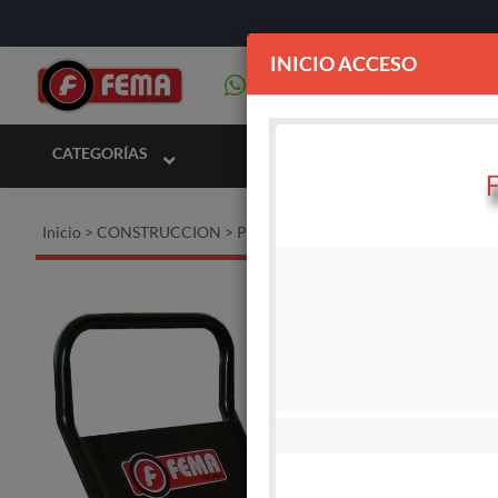
INICIO ACCESO
CATEGORÍAS
Inicio
>
CONSTRUCCION
>
Pisonador - Placa compactadora