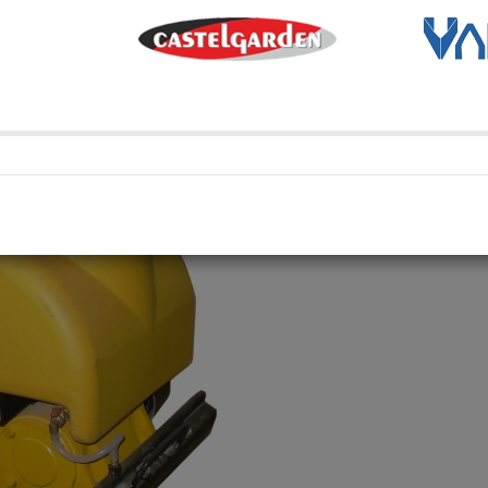
Métodos de envío y retir
Transporte Habitual
Transporte habitual
Retiro en depósito
Retira tu compra en uno de 
Compartí en: