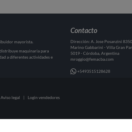
Contacto
Dirección: A. Jose Posanzini 835
ribuidor mayorista.
Marino Gabbarini - Villa Gran Pa
 distribuye maquinaria para
5019 - Córdoba, Argentina
dad a diferentes actividades e
mroggio@femacba.com
+5493515128628
Aviso legal
|
Login vendedores