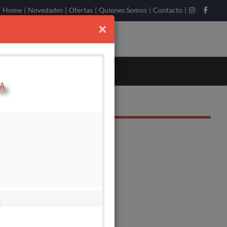
Home
|
Novedades
|
Ofertas
|
Quienes Somos
|
Contacto
|
×
TADORA 40x59 CM-
X160) - 72 KG