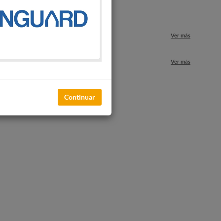
o
Ver más
nuestros locales
Ver más
Continuar