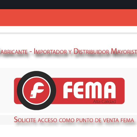
Ingresar
PLACA COMPAC
MOTORR(5,5HP-G
69510620
STOCK
DISPONIBLE