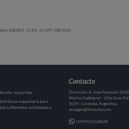
lo: 6SR30/9 -11 KV -15 HP?-380 Volts
Contacto
Dirección: A. Jose Posanzini 835
ribuidor mayorista.
Marino Gabbarini - Villa Gran Pa
 distribuye maquinaria para
5019 - Córdoba, Argentina
dad a diferentes actividades e
mroggio@femacba.com
+5493515128628