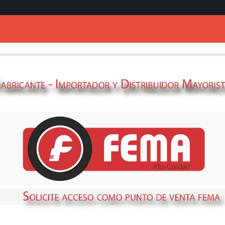
Ingresar
ELECTROBO. FE
16KVA-380V. 6"
69360948
STOCK
DISPONIBLE