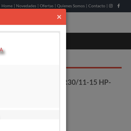
Home
|
Novedades
|
Ofertas
|
Quienes Somos
|
Contacto
|
×
MA SUMERGIBLE 6SR30/11-15 HP-