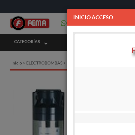
INICIO ACCESO
CATEGORÍAS
Inicio
>
ELECTROBOMBAS
>
Electrobombas sumergible trifásicas