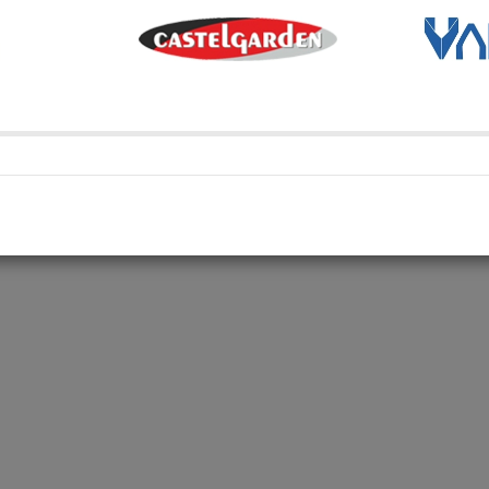
Métodos de envío y retir
Transporte Habitual
Transporte habitual
Retiro en depósito
Retira tu compra en uno de 
Compartí en: