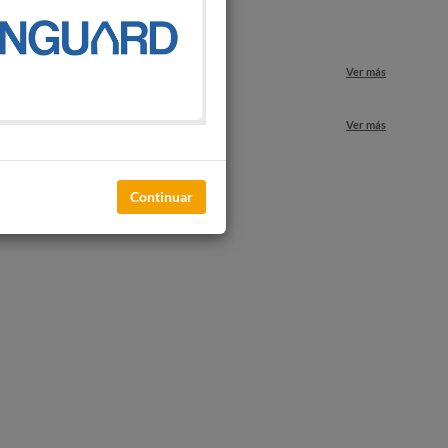
o
Ver más
nuestros locales
Ver más
Continuar