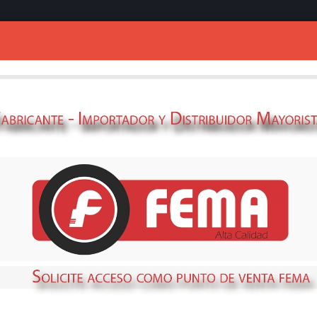
Ingresar
icas
ELECTROBO. FE
220V-
69360322
STOCK
DISPONIBLE