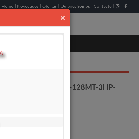
Home
|
Novedades
|
Ofertas
|
Quienes Somos
|
Contacto
|
×
MA SUMER. 4SD6/19-128MT-3HP-