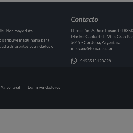
Contacto
Dirección: A. Jose Posanzini 835
ribuidor mayorista.
Marino Gabbarini - Villa Gran Pa
 distribuye maquinaria para
5019 - Córdoba, Argentina
dad a diferentes actividades e
mroggio@femacba.com
+5493515128628
Aviso legal
|
Login vendedores