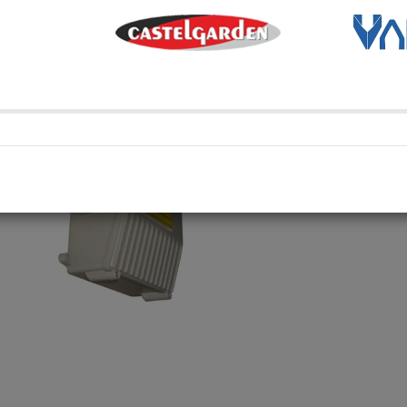
Métodos de envío y retir
Transporte Habitual
Transporte habitual
Retiro en depósito
Retira tu compra en uno de 
Compartí en: