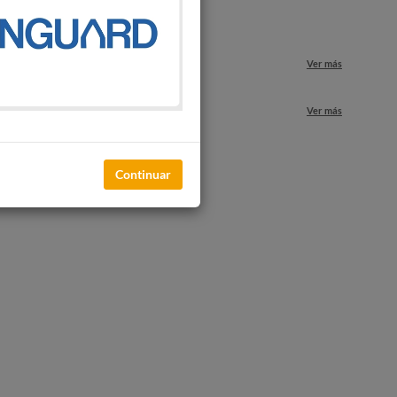
o
Ver más
nuestros locales
Ver más
Continuar