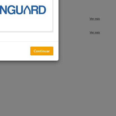
o
Ver más
nuestros locales
Ver más
Continuar