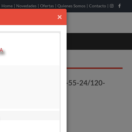
Home
|
Novedades
|
Ofertas
|
Quienes Somos
|
Contacto
|
×
PANEL-3"-3TDD0.76-55-24/120-
55MT-COMPLETO