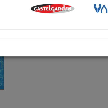
Métodos de envío y retir
Transporte Habitual
Transporte habitual
Retiro en depósito
Retira tu compra en uno de 
Compartí en: