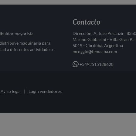
Contacto
Dirección: A. Jose Posanzini 835
ribuidor mayorista.
Marino Gabbarini - Villa Gran Pa
 distribuye maquinaria para
5019 - Córdoba, Argentina
dad a diferentes actividades e
mroggio@femacba.com
+5493515128628
Aviso legal
|
Login vendedores