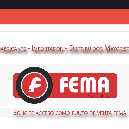
Ingresar
ELECT.SUMER.C/
1,000L/H MAX 
69360610
STOCK
DISPONIBLE