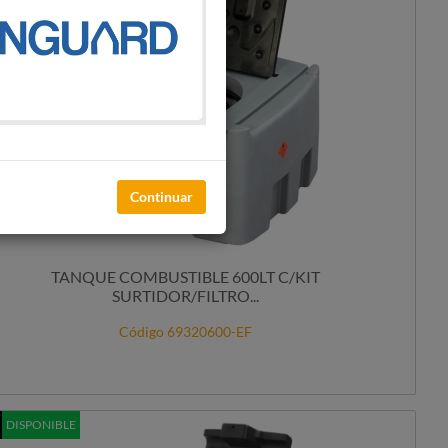
Continuar
TANQUE COMBUSTIBLE 600LT C/KIT
SURTIDOR/FILTRO...
Código 69320600-EF
DISPONIBLE