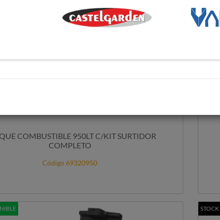
QUE COMBUSTIBLE 950LT C/KIT SURTIDOR
COMPLETO
Código 69320950
NIBLE
STOCK