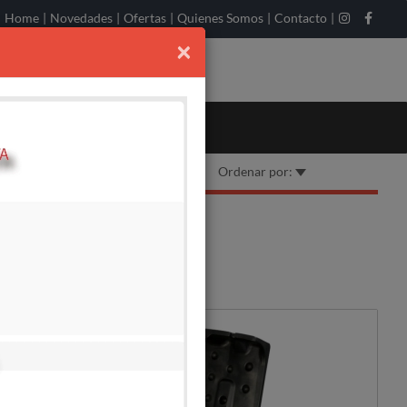
Home
|
Novedades
|
Ofertas
|
Quienes Somos
|
Contacto
|
×
Ordenar por:
TIBLE
DISPONIBLE