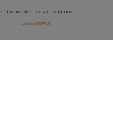
LECTROBO. DIESEL 220.V.KIT SURTIDOR...
Código 69359918
NIBLE
STOCK