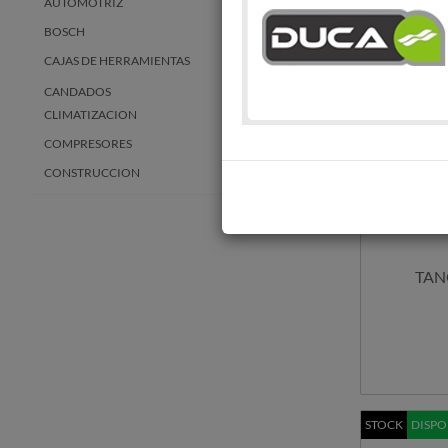
AUTOMOTRIZ
BOSCH
CAJAS DE HERRAMIENTAS
CANDADOS
CLIMATIZACION
COMPRESORES
CONSTRUCCION
ENERGÍA RENOVABLE
ELECTROBOMBAS
EQUIPOS Y ACCESORIOS PARA
TAN
COMBUSTIBLE
Accesorios
Electrobombas 12/24 volts p/combustible
Electrobombas 220 volts p/combustible
Electrobombas cuenta litros
Tanques surtidores y bidones de acero
ESCALERAS
STOCK
DISPO