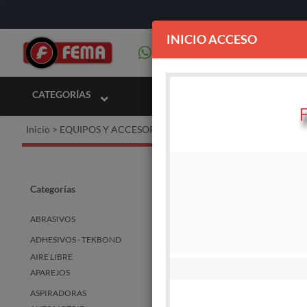
INICIO ACCESO
CATEGORÍAS
Inicio
>
EQUIPOS Y ACCESORIOS PARA COMBUSTIBLE
EQUIP
Categorías
ABRASIVOS
ADHESIVOS - TEKBOND
STOCK
DISPO
AIRE LIBRE
APAREJOS
ASPIRADORAS