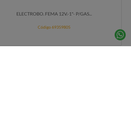
ELECTROBO. FEMA 12V.-1"- P/GAS...
Código 69359805
DISPONIBLE