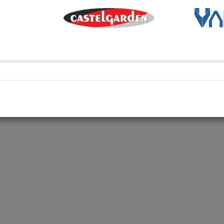
Transporte Habitual
Transporte habitual
Retiro en depósito
Retira tu compra en uno de 
Compartí en: