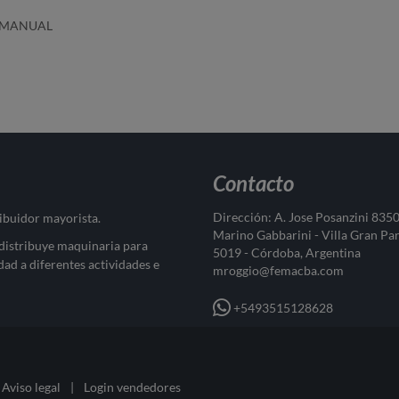
E MANUAL
Contacto
Dirección: A. Jose Posanzini 835
ribuidor mayorista.
Marino Gabbarini - Villa Gran Pa
 distribuye maquinaria para
5019 - Córdoba, Argentina
dad a diferentes actividades e
mroggio@femacba.com
+5493515128628
Aviso legal
|
Login vendedores