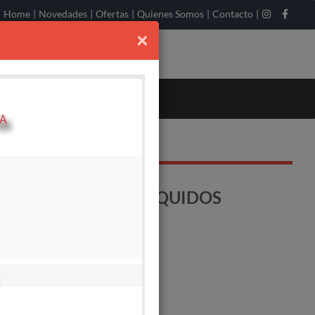
Home
|
Novedades
|
Ofertas
|
Quienes Somos
|
Contacto
|
×
MANUAL FEMA-P/LIQUIDOS
o