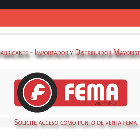
Ingresar
rios
SUCCIONADOR 
69359795
STOCK
DISPONIBLE
Métodos de envío y retir