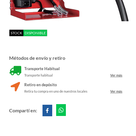
STOCK
DISPONIBLE
Métodos de envío y retiro
Transporte Habitual
Transporte habitual
Ver más
Retiro en depósito
Retira tu compra en uno de nuestros locales
Ver más
Compartí en: