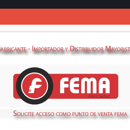
Ingresar
GENERADOR FE
INSONO.
69380456
STOCK
DISPONIBLE