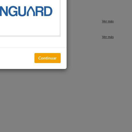
o
Ver más
nuestros locales
Ver más
Continuar