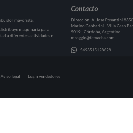
Contacto
Dirección: A. Jose Posanzini 835
ribuidor mayorista.
Marino Gabbarini - Villa Gran Pa
 distribuye maquinaria para
5019 - Córdoba, Argentina
dad a diferentes actividades e
mroggio@femacba.com
+5493515128628
Aviso legal
|
Login vendedores