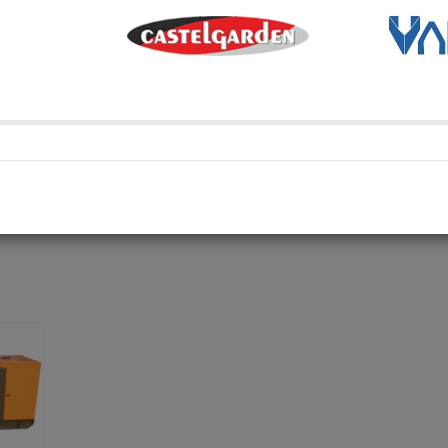
Métodos de envío y retir
Transporte Habitual
Transporte habitual
Retiro en depósito
Retira tu compra en uno de 
Compartí en: