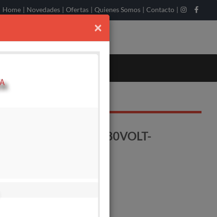
Home
|
Novedades
|
Ofertas
|
Quienes Somos
|
Contacto
|
×
MA 20KW-25KVA-380VOLT-