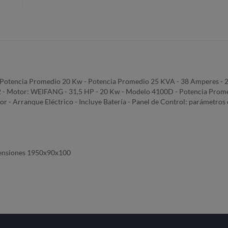
Potencia Promedio 20 Kw - Potencia Promedio 25 KVA - 38 Amperes - 220/3
P22 - Motor: WEIFANG - 31,5 HP - 20 Kw - Modelo 4100D - Potencia Pro
r - Arranque Eléctrico - Incluye Batería - Panel de Control: parámetros d
imensiones 1950x90x100