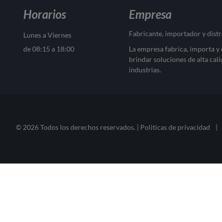
Horarios
Empresa
Fabricante, importador y dist
Lunes a Viernes
de 08:15 a 18:00
La empresa fabrica, importa y
brindar soluciones de alta cali
industrias.
© 2026 Todos los derechos reservados. |
Politicas de privacidad
|