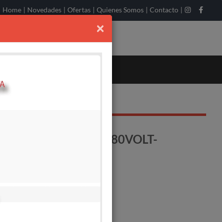
Home
|
Novedades
|
Ofertas
|
Quienes Somos
|
Contacto
|
×
MA 24 KW-30KVA-380VOLT-