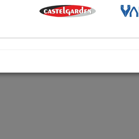
Métodos de envío y retir
Transporte Habitual
Transporte habitual
Retiro en depósito
Retira tu compra en uno de 
Compartí en: