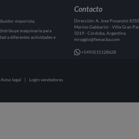
Contacto
Dirección: A. Jose Posanzini 835
ribuidor mayorista.
Marino Gabbarini - Villa Gran Pa
 distribuye maquinaria para
5019 - Córdoba, Argentina
dad a diferentes actividades e
mroggio@femacba.com
+5493515128628
Aviso legal
|
Login vendedores