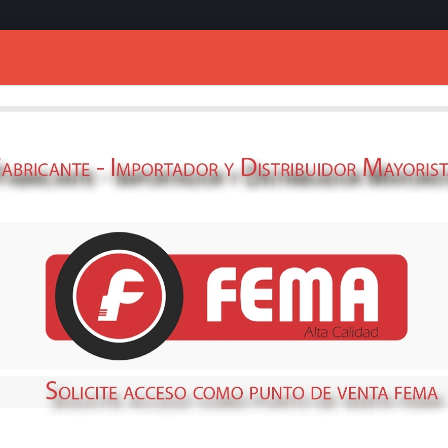
Ingresar
GENERADOR FE
INSONO.
69380466
STOCK
DISPONIBLE