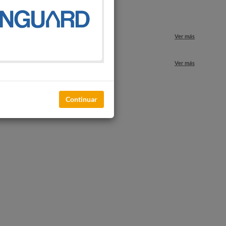
o
Ver más
nuestros locales
Ver más
Continuar