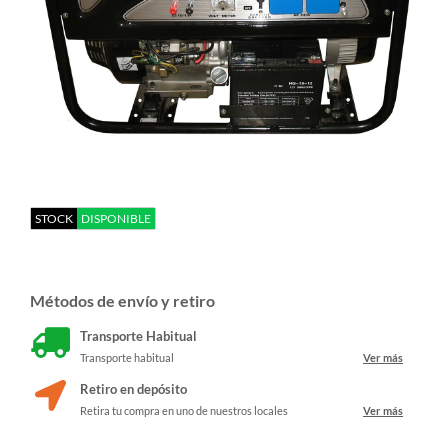
STOCK
DISPONIBLE
Métodos de envío y retiro
Transporte Habitual
Transporte habitual
Ver más
Retiro en depósito
Retira tu compra en uno de nuestros locales
Ver más