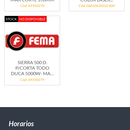
Cód: 69350270
Cód: 0601063XG0-000
STOCK
NO DISPONIBLE
SIERRA 500 D.
P/CORTA TODO
DUCA 5000W- MAX
CORTE...
Cód: 69350279
Horarios