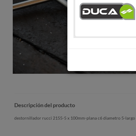
Descripción del producto
destornillador rucci 2155-5 x 100mm-plana c6 diametro 5-larg