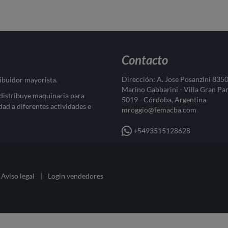
Contacto
Dirección: A. Jose Posanzini 835
ribuidor mayorista.
Marino Gabbarini - Villa Gran Pa
 distribuye maquinaria para
5019 - Córdoba, Argentina
dad a diferentes actividades e
mroggio@femacba.com
+5493515128628
Aviso legal
|
Login vendedores