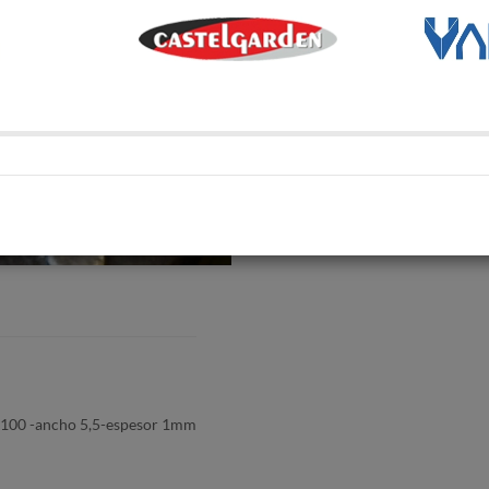
Métodos de envío y retir
Transporte Habitual
Transporte habitual
Retiro en depósito
Retira tu compra en uno de 
Compartí en:
o 100 -ancho 5,5-espesor 1mm