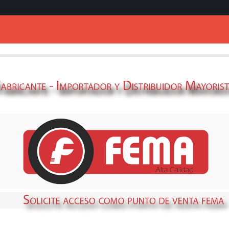
Ingresar
DESTORNILLADO
CAJA 6 UNIDADE
69359022
STOCK
DISPONIBLE