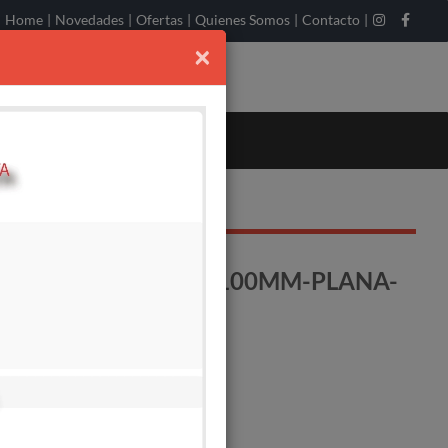
Home
|
Novedades
|
Ofertas
|
Quienes Somos
|
Contacto
|
×
R RUCCI 2155-5 X 100MM-PLANA-
S------C6