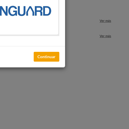
o
Ver más
nuestros locales
Ver más
Continuar