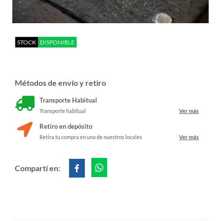
STOCK
DISPONIBLE
Métodos de envío y retiro
Transporte Habitual
Transporte habitual
Ver más
Retiro en depósito
Retira tu compra en uno de nuestros locales
Ver más
Compartí en: