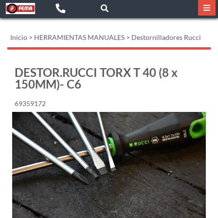
Inicio
>
HERRAMIENTAS MANUALES
>
Destornilladores Rucci
DESTOR.RUCCI TORX T 40 (8 x
150MM)- C6
69359172