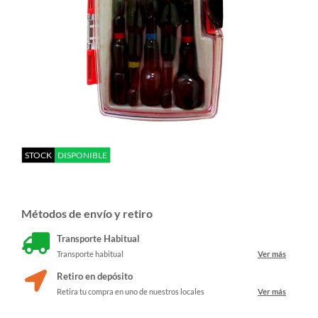
STOCK
DISPONIBLE
Métodos de envío y retiro
Transporte Habitual
Transporte habitual
Ver más
Retiro en depósito
Retira tu compra en uno de nuestros locales
Ver más