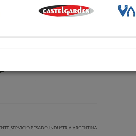
Transporte Habitual
Transporte habitual
Retiro en depósito
Retira tu compra en uno de 
Compartí en:
ENTE-SERVICIO PESADO-INDUSTRIA ARGENTINA