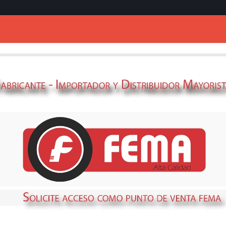
Ingresar
CABEZAL FEMA 
69358690
STOCK
NO DISPONIBLE
Métodos de envío y retir