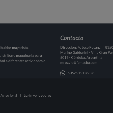
Contacto
Dirección: A. Jose Posanzini 835
ribuidor mayorista.
Marino Gabbarini - Villa Gran Pa
 distribuye maquinaria para
5019 - Córdoba, Argentina
dad a diferentes actividades e
mroggio@femacba.com
+5493515128628
Aviso legal
|
Login vendedores