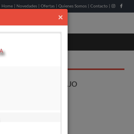
Home
|
Novedades
|
Ofertas
|
Quienes Somos
|
Contacto
|
×
3/8 M -DERECHA BAJO
o