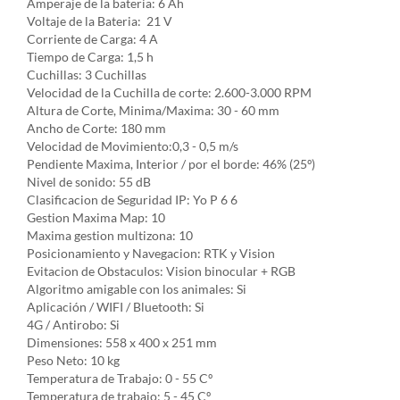
Amperaje de la bateria: 6 Ah
Voltaje de la Bateria: 21 V
Corriente de Carga: 4 A
Tiempo de Carga: 1,5 h
Cuchillas: 3 Cuchillas
Velocidad de la Cuchilla de corte: 2.600-3.000 RPM
Altura de Corte, Minima/Maxima: 30 - 60 mm
Ancho de Corte: 180 mm
Velocidad de Movimiento:0,3 - 0,5 m/s
Pendiente Maxima, Interior / por el borde: 46% (25º)
Nivel de sonido: 55 dB
Clasificacion de Seguridad IP: Yo P 6 6
Gestion Maxima Map: 10
Maxima gestion multizona: 10
Posicionamiento y Navegacion: RTK y Vision
Evitacion de Obstaculos: Vision binocular + RGB
Algoritmo amigable con los animales: Si
Aplicación / WIFI / Bluetooth: Si
4G / Antirobo: Si
Dimensiones: 558 x 400 x 251 mm
Peso Neto: 10 kg
Temperatura de Trabajo: 0 - 55 Cº
Temperatura de trabajo: 5 - 45 Cº