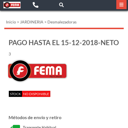
Inicio
>
JARDINERIA
>
Desmalezadoras
PAGO HASTA EL 15-12-2018-NETO
3
STOCK
NO DISPONIBLE
Métodos de envío y retiro
Transporte Habitual