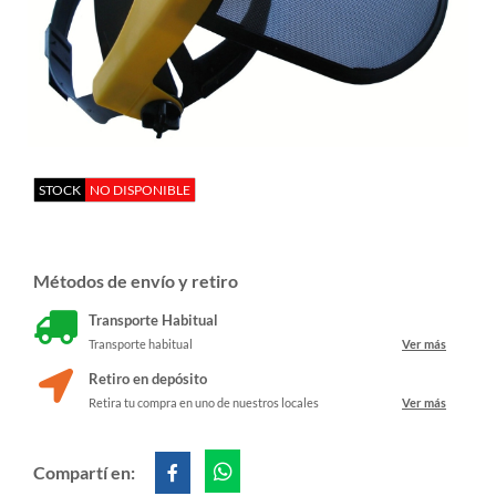
STOCK
NO DISPONIBLE
Métodos de envío y retiro
Transporte Habitual
Transporte habitual
Ver más
Retiro en depósito
Retira tu compra en uno de nuestros locales
Ver más
Compartí en: