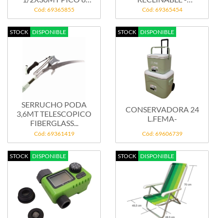
FUNCIONES
VIOLETA-
Cód: 69365855
Cód: 69365454
STOCK
DISPONIBLE
STOCK
DISPONIBLE
SERRUCHO PODA
CONSERVADORA 24
3,6MT TELESCOPICO
L.FEMA-
FIBERGLASS...
Cód: 69361419
Cód: 69606739
STOCK
DISPONIBLE
STOCK
DISPONIBLE