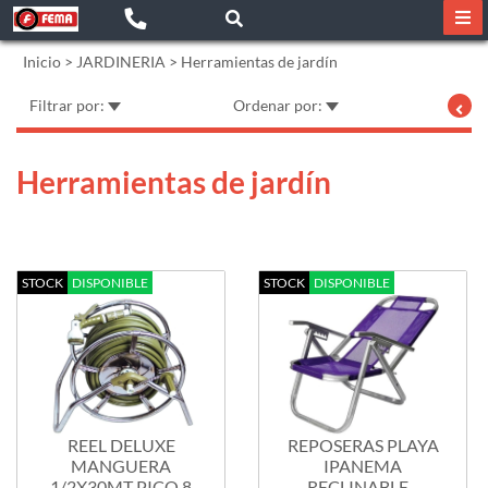
Inicio
>
JARDINERIA
>
Herramientas de jardín
Filtrar por:
Ordenar por:
Herramientas de jardín
STOCK
DISPONIBLE
STOCK
DISPONIBLE
REEL DELUXE
REPOSERAS PLAYA
MANGUERA
IPANEMA
1/2X30MT PICO 8
RECLINABLE -