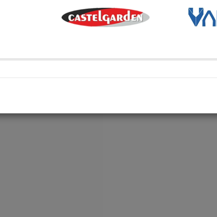
Métodos de envío y retir
Transporte Habitual
Transporte habitual
Retiro en depósito
Retira tu compra en uno de 
Compartí en: