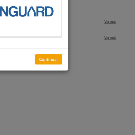
o
Ver más
nuestros locales
Ver más
Continuar