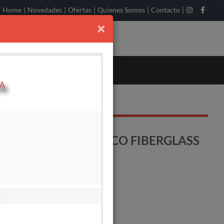
Home
|
Novedades
|
Ofertas
|
Quienes Somos
|
Contacto
|
×
 3,6MT TELESCOPICO FIBERGLASS
 SERRUCHOTPR