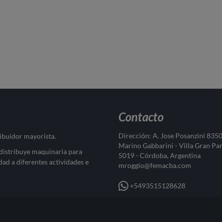
Contacto
Dirección: A. Jose Posanzini 835
ribuidor mayorista.
Marino Gabbarini - Villa Gran Pa
 distribuye maquinaria para
5019 - Córdoba, Argentina
dad a diferentes actividades e
mroggio@femacba.com
+5493515128628