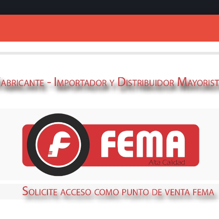
Ingresar
SERRUCHO PODA
CUCHI.ACER Y
69361419
STOCK
DISPONIBLE