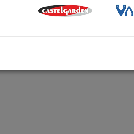
Métodos de envío y retir
Transporte Habitual
Transporte habitual
Retiro en depósito
Retira tu compra en uno de 
Compartí en: