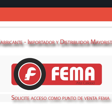
Ingresar
MECHA MOTOHO
TIPO A
69379030
STOCK
NO DISPONIBLE