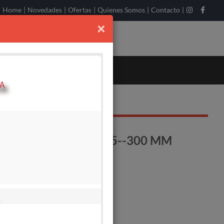
Home
|
Novedades
|
Ofertas
|
Quienes Somos
|
Contacto
|
×
YADORA FEMA 575--300 MM