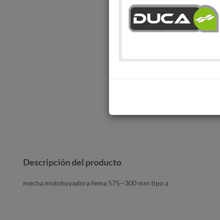
Descripción del producto
mecha motohoyadora fema 575--300 mm tipo a