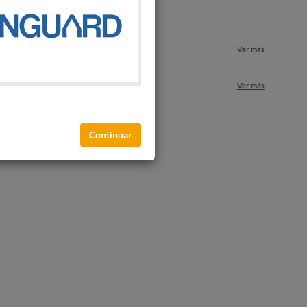
o
Ver más
nuestros locales
Ver más
Continuar