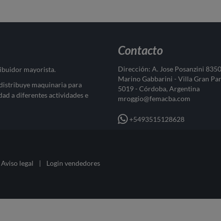
Contacto
Dirección: A. Jose Posanzini 835
ribuidor mayorista.
Marino Gabbarini - Villa Gran Pa
 distribuye maquinaria para
5019 - Córdoba, Argentina
dad a diferentes actividades e
mroggio@femacba.com
+5493515128628
Aviso legal
|
Login vendedores