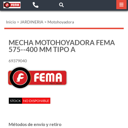
Inicio
>
JARDINERIA
>
Motohoyadora
MECHA MOTOHOYADORA FEMA
575--400 MM TIPO A
69379040
STOCK
NO DISPONIBLE
Métodos de envío y retiro