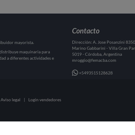
Contacto
Dirección: A. Jose Posanzini 835
ribuidor mayorista.
Marino Gabbarini - Villa Gran Pa
 distribuye maquinaria para
5019 - Córdoba, Argentina
dad a diferentes actividades e
mroggio@femacba.com
+5493515128628
Aviso legal
|
Login vendedores