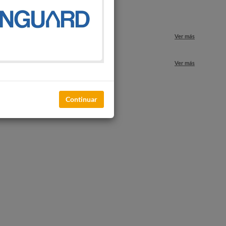
o
Ver más
nuestros locales
Ver más
Continuar