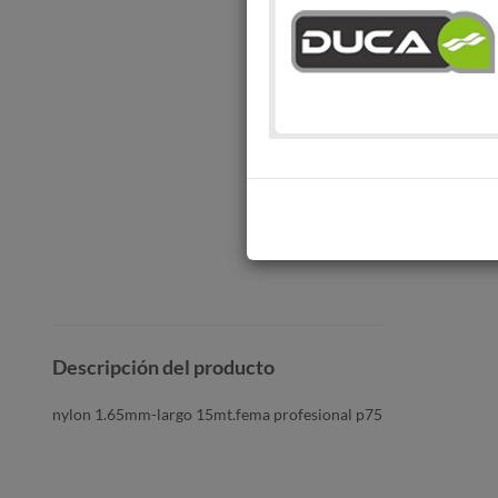
Descripción del producto
nylon 1.65mm-largo 15mt.fema profesional p75