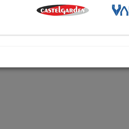
Métodos de envío y retir
Transporte Habitual
Transporte habitual
Retiro en depósito
Retira tu compra en uno de 
Compartí en: