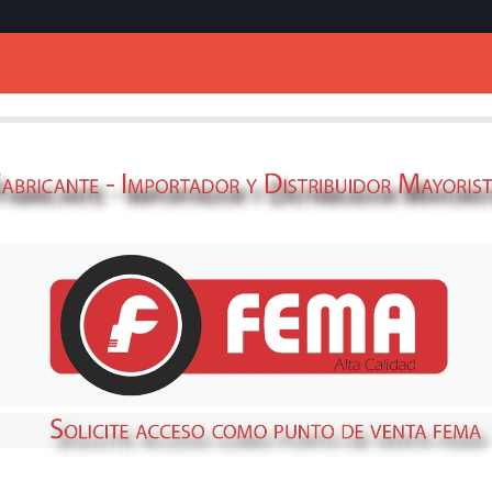
Ingresar
NYLON 1.65 MM
PROFESIONAL
NYH165-15M
STOCK
NO DISPONIBLE