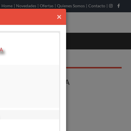
Home
|
Novedades
|
Ofertas
|
Quienes Somos
|
Contacto
|
×
 -LARGO 15 MT FEMA