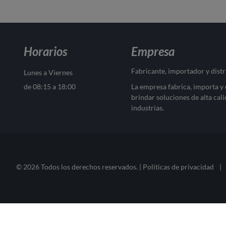
Horarios
Empresa
Fabricante, importador y dist
Lunes a Viernes
de 08:15 a 18:00
La empresa fabrica, importa y
brindar soluciones de alta cali
industrias.
© 2026 Todos los derechos reservados. |
Politicas de privacidad
|