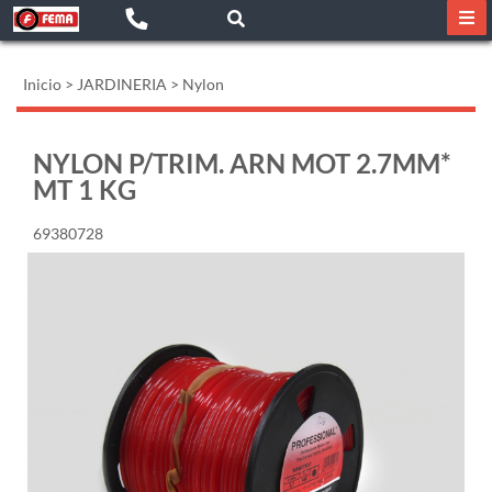
Inicio
>
JARDINERIA
>
Nylon
NYLON P/TRIM. ARN MOT 2.7MM*
MT 1 KG
69380728