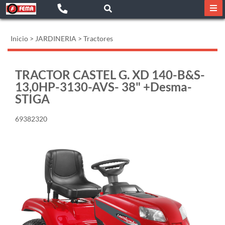
Inicio
>
JARDINERIA
>
Tractores
TRACTOR CASTEL G. XD 140-B&S-
13,0HP-3130-AVS- 38" +Desma-
STIGA
69382320