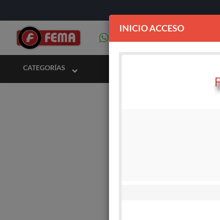
INICIO ACCESO
CATEGORÍAS