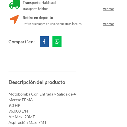
Transporte Habitual
Transporte habitual
Ver más
Retiro en depósito
Retira tu compra en uno de nuestros locales
Ver más
Compartí en:
Descripción del producto
Motobomba Con Entrada y Salida de 4
Marca: FEMA
9.0 HP
96.000 L/H
Alt Max: 20MT
Aspiración Max: 7MT