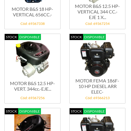
MOTOR B&S 12.5 HP-
MOTOR B&S 18 HP-
VERTICAL 344 CC.-
VERTICAL 656CC.-
EJE 1 X...
Cód: 69367338
Cód: 69367254
STOCK
DISPONIBLE
STOCK
DISPONIBLE
MOTOR FEMA 186F-
MOTOR B&S 12.5 HP-
10 HP DIESEL ARR
VERT. 344cc.-EJE...
ELEC-
Cód: 69367256
Cód: 69366213
STOCK
DISPONIBLE
STOCK
DISPONIBLE