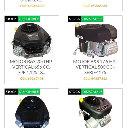
Cód: 69366230
Cód: 69366238
STOCK
DISPONIBLE
STOCK
DISPONIBLE
MOTOR B&S 20,0 HP-
MOTOR B&S 17.5 HP-
VERTICAL 656 CC.-
VERTICAL 500 CC.-
EJE 1,125" X...
SERIE4175
Cód: 69367408
Cód: 69367312
STOCK
DISPONIBLE
STOCK
DISPONIBLE