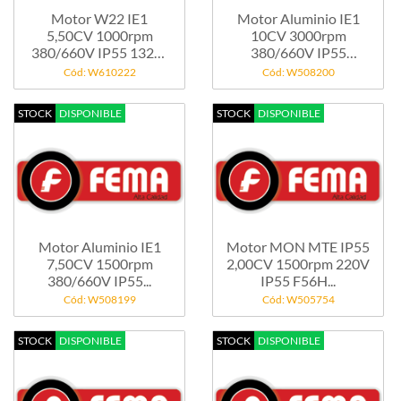
Motor W22 IE1
Motor Aluminio IE1
5,50CV 1000rpm
10CV 3000rpm
380/660V IP55 132M
380/660V IP55
B3
132M...
Cód: W610222
Cód: W508200
STOCK
DISPONIBLE
STOCK
DISPONIBLE
Motor Aluminio IE1
Motor MON MTE IP55
7,50CV 1500rpm
2,00CV 1500rpm 220V
380/660V IP55...
IP55 F56H...
Cód: W508199
Cód: W505754
STOCK
DISPONIBLE
STOCK
DISPONIBLE