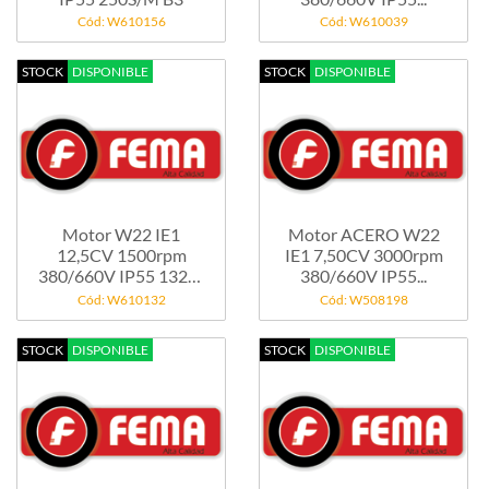
Cód: W610156
Cód: W610039
STOCK
DISPONIBLE
STOCK
DISPONIBLE
Motor W22 IE1
Motor ACERO W22
12,5CV 1500rpm
IE1 7,50CV 3000rpm
380/660V IP55 132M
380/660V IP55...
B3
Cód: W610132
Cód: W508198
STOCK
DISPONIBLE
STOCK
DISPONIBLE