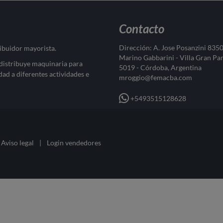
Contacto
Dirección: A. Jose Posanzini 835
ribuidor mayorista.
Marino Gabbarini - Villa Gran Pa
 distribuye maquinaria para
5019 - Córdoba, Argentina
dad a diferentes actividades e
mroggio@femacba.com
+5493515128628
Aviso legal
|
Login vendedores