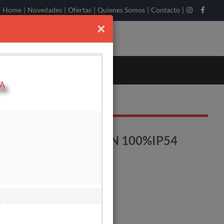
Home
|
Novedades
|
Ofertas
|
Quienes Somos
|
Contacto
|
×
1.1KW 1500RPM MON 100%IP54
o