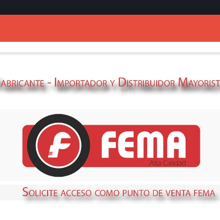
Ingresar
MOTOR 1.5HP*
MO-01-1570
STOCK
NO DISPONIBLE
Métodos de envío y retir