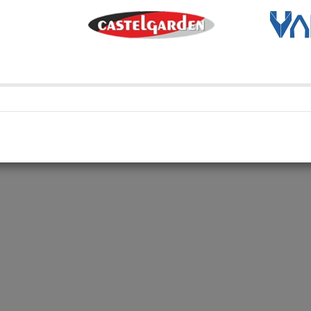
Transporte Habitual
Transporte habitual
Retiro en depósito
Retira tu compra en uno de 
Compartí en: