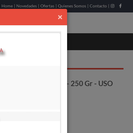
Home
|
Novedades
|
Ofertas
|
Quienes Somos
|
Contacto
|
×
L - AZUL OSCURO - 250 Gr - USO