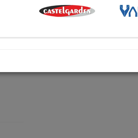
Métodos de envío y retir
Transporte Habitual
Transporte habitual
Retiro en depósito
Retira tu compra en uno de 
Compartí en: