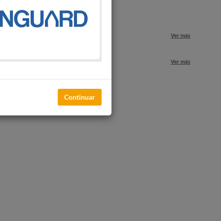
o
Ver más
nuestros locales
Ver más
Continuar