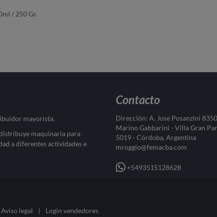
ml / 250 Gr.
Contacto
Dirección: A. Jose Posanzini 835
ribuidor mayorista.
Marino Gabbarini - Villa Gran Pa
 distribuye maquinaria para
5019 - Córdoba, Argentina
dad a diferentes actividades e
mroggio@femacba.com
+5493515128628
Aviso legal
|
Login vendedores