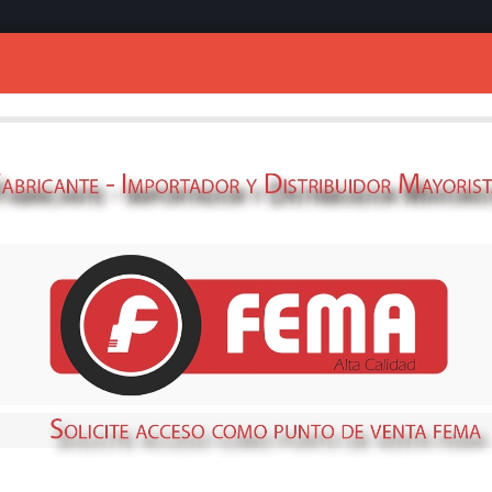
Ingresar
PINTURA AEROSO
GRAL
327125
STOCK
NO DISPONIBLE