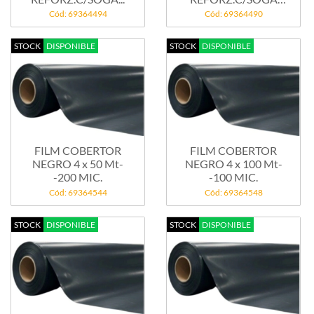
NYLON...
Cód: 69364494
Cód: 69364490
STOCK
DISPONIBLE
STOCK
DISPONIBLE
FILM COBERTOR
FILM COBERTOR
NEGRO 4 x 50 Mt-
NEGRO 4 x 100 Mt-
-200 MIC.
-100 MIC.
Cód: 69364544
Cód: 69364548
STOCK
DISPONIBLE
STOCK
DISPONIBLE