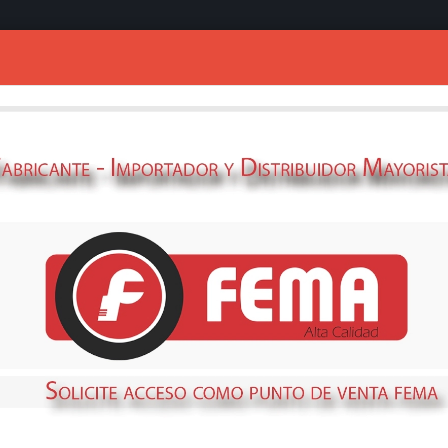
Ingresar
BUJIA FEMA F7T
HONDA-
69308930
STOCK
DISPONIBLE