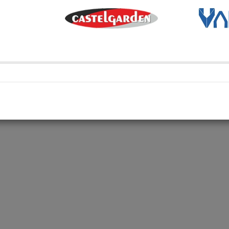
Métodos de envío y retir
Transporte Habitual
Transporte habitual
Retiro en depósito
Retira tu compra en uno de 
Compartí en: