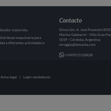
Contacto
Dirección: A. Jose Posanzini 835
ribuidor mayorista.
Marino Gabbarini - Villa Gran Pa
 distribuye maquinaria para
5019 - Córdoba, Argentina
dad a diferentes actividades e
mroggio@femacba.com
+5493515128628
Aviso legal
|
Login vendedores