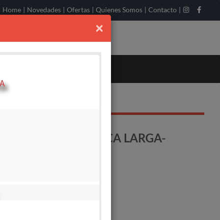
Home
|
Novedades
|
Ofertas
|
Quienes Somos
|
Contacto
|
×
C - W7DC 4 TT-ROSCA LARGA-