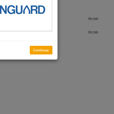
o
Ver más
nuestros locales
Ver más
Continuar