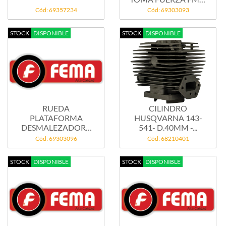
6FT
Cód: 69357234
Cód: 69303093
STOCK
DISPONIBLE
STOCK
DISPONIBLE
RUEDA
CILINDRO
PLATAFORMA
HUSQVARNA 143-
DESMALEZADORA
541- D.40MM -...
TOMA FUERZA FM6-
Cód: 69303096
Cód: 68210401
6FT
STOCK
DISPONIBLE
STOCK
DISPONIBLE