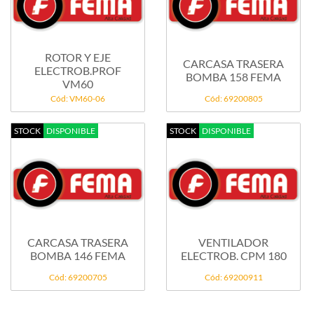
ROTOR Y EJE
CARCASA TRASERA
ELECTROB.PROF
BOMBA 158 FEMA
VM60
Cód: VM60-06
Cód: 69200805
STOCK
DISPONIBLE
STOCK
DISPONIBLE
CARCASA TRASERA
VENTILADOR
BOMBA 146 FEMA
ELECTROB. CPM 180
Cód: 69200705
Cód: 69200911