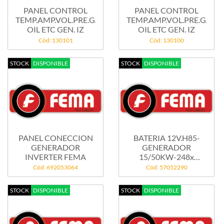
PANEL CONTROL
PANEL CONTROL
TEMP.AMP.VOL.PRE.GAS
TEMP.AMP.VOL.PRE.GAS
OIL ETC GEN. IZ
OIL ETC GEN. IZ
Cód: 130101
Cód: 130100
STOCK
DISPONIBLE
STOCK
DISPONIBLE
PANEL CONECCION
BATERIA 12V.H85-
GENERADOR
GENERADOR
INVERTER FEMA
15/50KW-248x
170x220mm
Cód: 692053064
Cód: 57052290
STOCK
DISPONIBLE
STOCK
DISPONIBLE