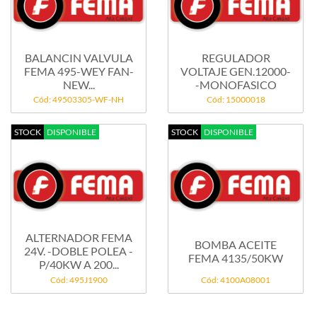
BALANCIN VALVULA
REGULADOR
FEMA 495-WEY FAN-
VOLTAJE GEN.12000-
NEW...
-MONOFASICO
Cód: 49503305-WF-NH
Cód: 15000018
STOCK
DISPONIBLE
STOCK
DISPONIBLE
ALTERNADOR FEMA
BOMBA ACEITE
24V. -DOBLE POLEA -
FEMA 4135/50KW
P/40KW A 200...
Cód: 495J1900
Cód: 4100A08001