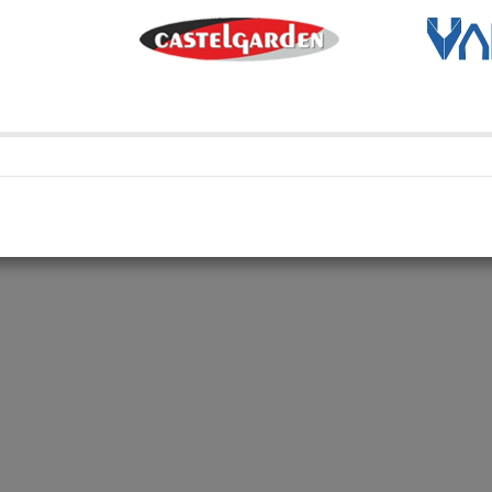
Transporte Habitual
Transporte habitual
Retiro en depósito
Retira tu compra en uno de 
Compartí en: