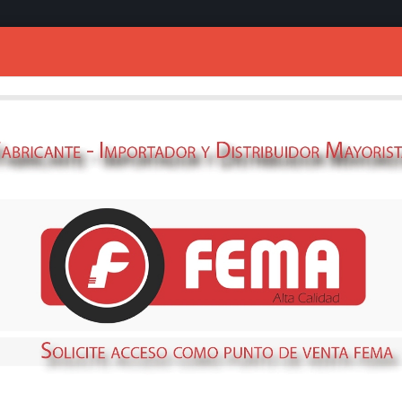
Ingresar
MECHA 150MM 
693000008
STOCK
NO DISPONIBLE
Métodos de envío y retir