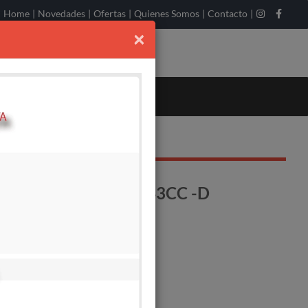
Home
|
Novedades
|
Ofertas
|
Quienes Somos
|
Contacto
|
×
MOTOHOYADORA 43CC -D
o