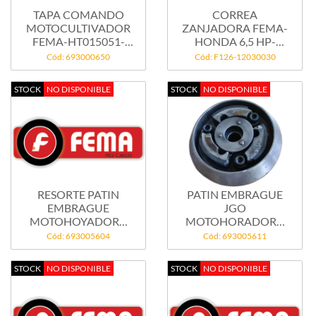
TAPA COMANDO
CORREA
MOTOCULTIVADOR
ZANJADORA FEMA-
FEMA-HT015051-
HONDA 6,5 HP-
PASTI
1,15MT-A-39
Cód: 693000650
Cód: F126-12030030
STOCK
NO DISPONIBLE
STOCK
NO DISPONIBLE
RESORTE PATIN
PATIN EMBRAGUE
EMBRAGUE
JGO
MOTOHOYADORA
MOTOHORADORA
HONDA
FEMA...
Cód: 693005604
Cód: 693005611
STOCK
NO DISPONIBLE
STOCK
NO DISPONIBLE