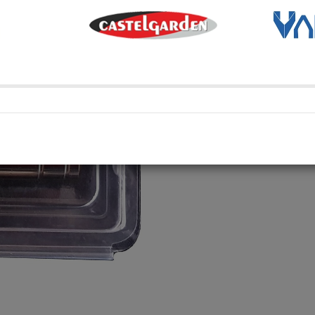
Transporte Habitual
Transporte habitual
Retiro en depósito
Retira tu compra en uno de 
Compartí en: