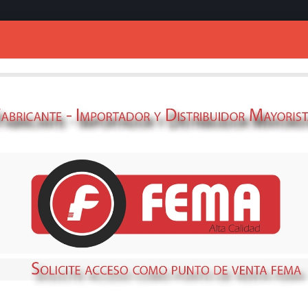
Ingresar
KIT ACC. MIG B
57005360
STOCK
DISPONIBLE
Métodos de envío y retir