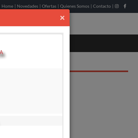
Home
|
Novedades
|
Ofertas
|
Quienes Somos
|
Contacto
|
×
OQUILLA 5+5+5+1+2
o