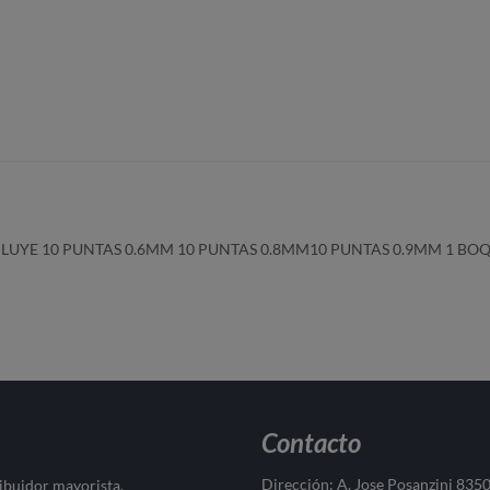
NCLUYE 10 PUNTAS 0.6MM 10 PUNTAS 0.8MM10 PUNTAS 0.9MM 1 BO
Contacto
Dirección: A. Jose Posanzini 835
ribuidor mayorista.