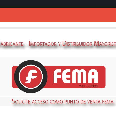
Ingresar
PINZA SOLDADO
69435111
STOCK
NO DISPONIBLE
Métodos de envío y retir