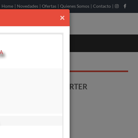
Home
|
Novedades
|
Ofertas
|
Quienes Somos
|
Contacto
|
×
R- P/MIG-TIG -INVERTER
o