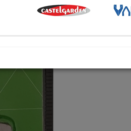
Transporte Habitual
Transporte habitual
Retiro en depósito
Retira tu compra en uno de 
Compartí en: