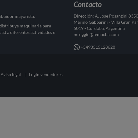
Contacto
Dirección: A. Jose Posanzini 835
ribuidor mayorista.
Marino Gabbarini - Villa Gran Pa
 distribuye maquinaria para
5019 - Córdoba, Argentina
dad a diferentes actividades e
mroggio@femacba.com
+5493515128628
Aviso legal
|
Login vendedores