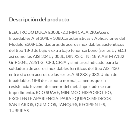
Descripción del producto
ELECTRODO DUCA E308L -2.0 MM CAJA 2KGAcero
Inoxidables AISI 304L y 308LCaracteristicas y Aplicaciones del
Modelo E308-L:Soldaduras de aceros inoxidables austeniticos
del tipo 18-8 de bajo y extra bajo tenor carbono (series L y ELC)
asi como los AISI 304L y 308L, DIN X2 Cr Ni 18 9, ASTM A182
Gr F 304L, A351 Gr CF3, CF3A y similares.Indicado para la
soldadura de aceros inoxidables ferriticos del tipo AISI 430
entre si o con aceros de las series AISI 2XX y 3XX.Union de
inoxidables 18-8 de carbono normal, a menos que la
resistencia levemente menor del metal aportado sea un
impedimento. RCO SUAVE, MINIMO CHISPORROTEO,
EXCELENTE APARIENCIA. PARA EQUIPOS MEDICOS,
SANITARIOS, QUIMICOS, TANQUES, RECIPIENTES,
TUBERIAS.