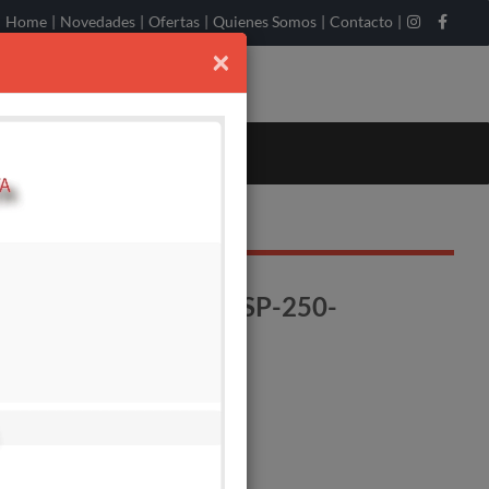
Home
|
Novedades
|
Ofertas
|
Quienes Somos
|
Contacto
|
×
ERTER IGBT DUCA SP-250-
 PESADO