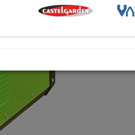
Métodos de envío y retir
Transporte Habitual
Transporte habitual
Retiro en depósito
Retira tu compra en uno de 
Compartí en: