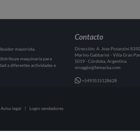
Contacto
Dirección: A. Jose Posanzini 835
ribuidor mayorista.
Marino Gabbarini - Villa Gran Pa
 distribuye maquinaria para
5019 - Córdoba, Argentina
dad a diferentes actividades e
mroggio@femacba.com
+5493515128628
Aviso legal
|
Login vendedores