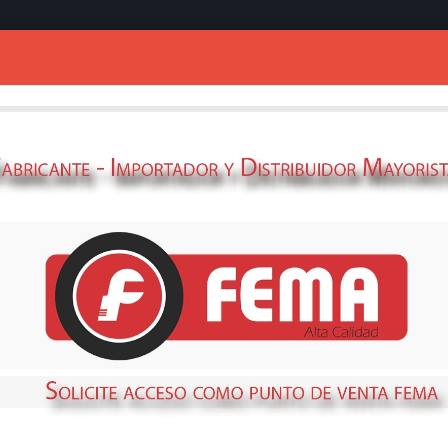
Ingresar
SOLDADURA INV
220V.SERVICIO
69381031
STOCK
DISPONIBLE