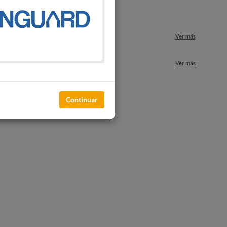
o
Ver más
nuestros locales
Ver más
Continuar